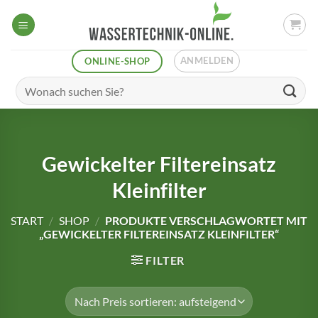
Zum
Inhalt
springen
ANMELDEN
ONLINE-SHOP
Suchen
nach:
Gewickelter Filtereinsatz
Kleinfilter
START
/
SHOP
/
PRODUKTE VERSCHLAGWORTET MIT
„GEWICKELTER FILTEREINSATZ KLEINFILTER“
FILTER