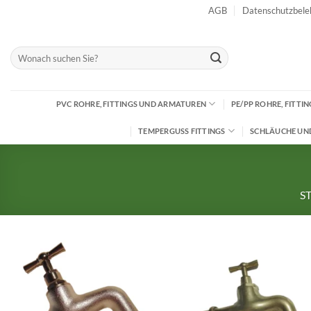
Zum
AGB
Datenschutzbele
Inhalt
springen
Suchen
nach:
PVC ROHRE, FITTINGS UND ARMATUREN
PE/PP ROHRE, FITT
TEMPERGUSS FITTINGS
SCHLÄUCHE UN
S