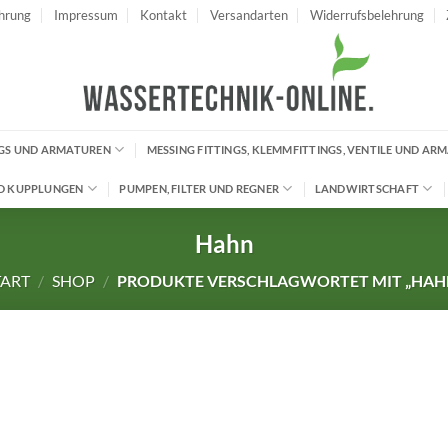
hrung
Impressum
Kontakt
Versandarten
Widerrufsbelehrung
INGS UND ARMATUREN
MESSING FITTINGS, KLEMMFITTINGS, VENTILE UND AR
D KUPPLUNGEN
PUMPEN, FILTER UND REGNER
LANDWIRTSCHAFT
Hahn
TART
/
SHOP
/
PRODUKTE VERSCHLAGWORTET MIT „HAH