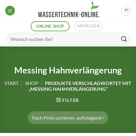
Zum
Inhalt
springen
ANMELDEN
ONLINE-SHOP
Suchen
nach:
Messing Hahnverlängerung
START
/
SHOP
/
PRODUKTE VERSCHLAGWORTET MIT
„MESSING HAHNVERLÄNGERUNG“
FILTER