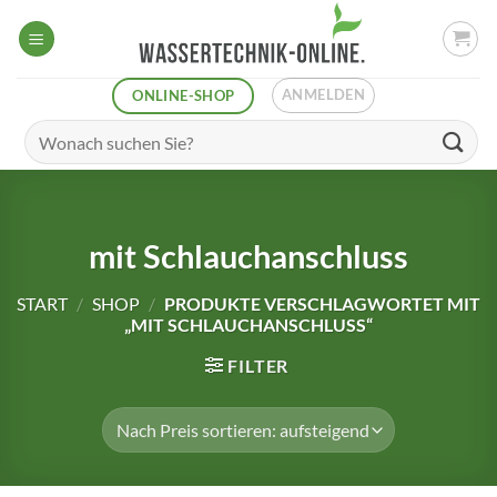
Zum
Inhalt
springen
ANMELDEN
ONLINE-SHOP
Suchen
nach:
mit Schlauchanschluss
START
/
SHOP
/
PRODUKTE VERSCHLAGWORTET MIT
„MIT SCHLAUCHANSCHLUSS“
FILTER