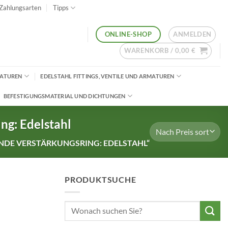
Zahlungsarten
Tipps
ANMELDEN
ONLINE-SHOP
WARENKORB /
0,00
€
MATUREN
EDELSTAHL FITTINGS, VENTILE UND ARMATUREN
BEFESTIGUNGSMATERIAL UND DICHTUNGEN
ng: Edelstahl
DE VERSTÄRKUNGSRING: EDELSTAHL“
PRODUKTSUCHE
Suchen
nach: