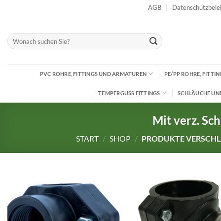
Zum
AGB
Datenschutzbele
Inhalt
springen
Suchen
nach:
PVC ROHRE, FITTINGS UND ARMATUREN
PE/PP ROHRE, FITT
TEMPERGUSS FITTINGS
SCHLÄUCHE UN
Mit verz. Sc
START
/
SHOP
/
PRODUKTE VERSCHLA