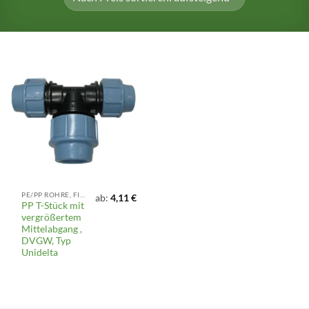
PE/PP ROHRE, FITTINGS UND ARMATUREN
ab:
4,11
€
PP T-Stück mit
vergrößertem
Mittelabgang ,
DVGW, Typ
Unidelta