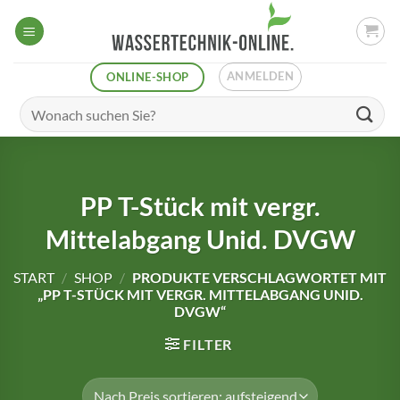
Zum
Inhalt
springen
ANMELDEN
ONLINE-SHOP
Suchen
nach:
PP T-Stück mit vergr.
Mittelabgang Unid. DVGW
START
/
SHOP
/
PRODUKTE VERSCHLAGWORTET MIT
„PP T-STÜCK MIT VERGR. MITTELABGANG UNID.
DVGW“
FILTER