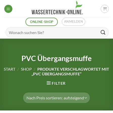
Zum
Inhalt
springen
ANMELDEN
ONLINE-SHOP
Suchen
nach:
PVC Übergangsmuffe
START
/
SHOP
/
PRODUKTE VERSCHLAGWORTET MIT
„PVC ÜBERGANGSMUFFE“
FILTER