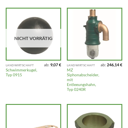
NICHT VORRÄTIG
ab:
9,07
€
ab:
246,14
€
LANDWIRTSCHAFT
LANDWIRTSCHAFT
Schwimmerkugel,
MZ
Typ 0915
Siphonabscheider,
mit
Entleeungshahn,
Typ 0240R