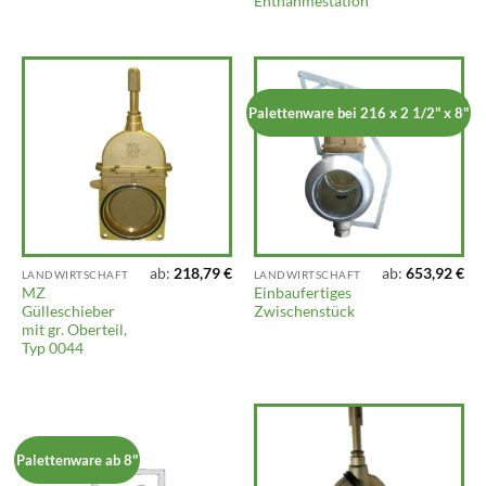
Entnahmestation
Palettenware bei 216 x 2 1/2" x 8"
ab:
218,79
€
ab:
653,92
€
LANDWIRTSCHAFT
LANDWIRTSCHAFT
MZ
Einbaufertiges
Gülleschieber
Zwischenstück
mit gr. Oberteil,
Typ 0044
Palettenware ab 8"