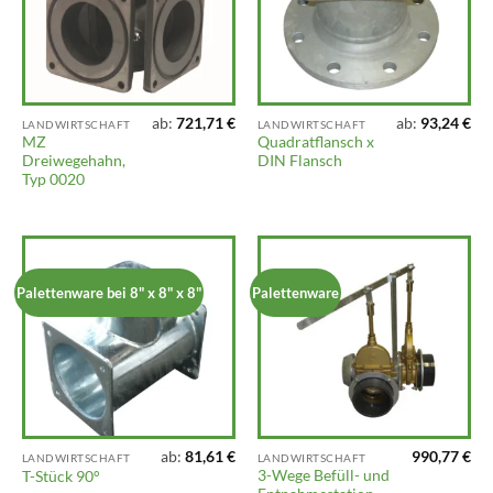
ab:
721,71
€
ab:
93,24
€
LANDWIRTSCHAFT
LANDWIRTSCHAFT
MZ
Quadratflansch x
Dreiwegehahn,
DIN Flansch
Typ 0020
Palettenware bei 8" x 8" x 8"
Palettenware
ab:
81,61
€
990,77
€
LANDWIRTSCHAFT
LANDWIRTSCHAFT
3-Wege Befüll- und
T-Stück 90°