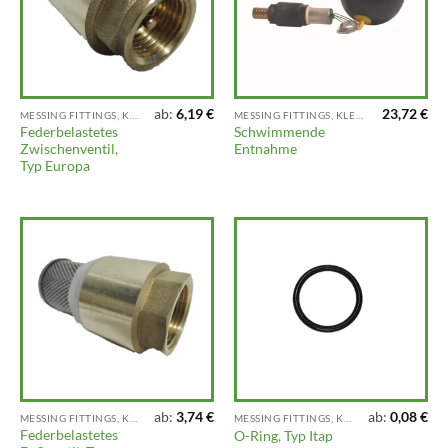
ab:
6,19
€
23,72
€
MESSING FITTINGS, KLEMMFITTINGS, VENTILE UND ARMATUREN
MESSING FITTINGS, KLEMMFITTINGS, VENTILE UND ARMATUREN
Federbelastetes
Schwimmende
Zwischenventil,
Entnahme
Typ Europa
ab:
3,74
€
ab:
0,08
€
MESSING FITTINGS, KLEMMFITTINGS, VENTILE UND ARMATUREN
MESSING FITTINGS, KLEMMFITTINGS, VENTILE UND ARMATUREN
Federbelastetes
O-Ring, Typ Itap