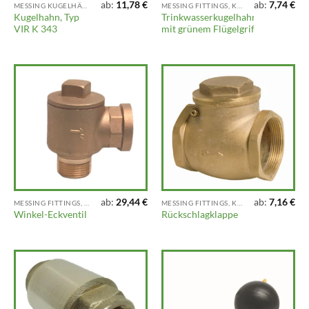
ab:
11,78
€
ab:
7,74
€
MESSING KUGELHÄHNE UND AUSLAUFHÄHNE
MESSING FITTINGS, KLEMMFITTINGS, VENTILE UND ARMATUREN
Kugelhahn, Typ
Trinkwasserkugelhahn,
VIR K 343
mit grünem Flügelgriff
ab:
29,44
€
ab:
7,16
€
MESSING FITTINGS, KLEMMFITTINGS, VENTILE UND ARMATUREN
MESSING FITTINGS, KLEMMFITTINGS, VENTILE UND ARMATUREN
Winkel-Eckventil
Rückschlagklappe