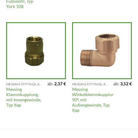
Fußventil, Typ
York 108
ab:
2,37
€
ab:
3,52
€
MESSING FITTINGS, KLEMMFITTINGS, VENTILE UND ARMATUREN
MESSING FITTINGS, KLEMMFITTINGS, VENTILE UND ARMATUREN
Messing
Messing
Klemmkupplung,
Winkelklemmkupplung
mit Innengewinde,
90°, mit
Typ Itap
Außengewinde, Typ
Itap