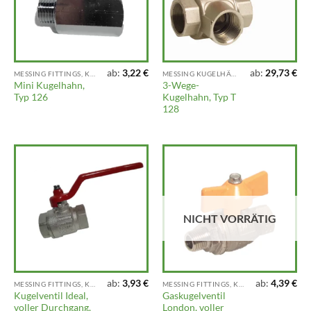
ab:
3,22
€
ab:
29,73
€
MESSING FITTINGS, KLEMMFITTINGS, VENTILE UND ARMATUREN
MESSING KUGELHÄHNE UND AUSLAUFHÄHNE
Mini Kugelhahn,
3-Wege-
Typ 126
Kugelhahn, Typ T
128
NICHT VORRÄTIG
ab:
3,93
€
ab:
4,39
€
MESSING FITTINGS, KLEMMFITTINGS, VENTILE UND ARMATUREN
MESSING FITTINGS, KLEMMFITTINGS, VENTILE UND ARMATUREN
Kugelventil Ideal,
Gaskugelventil
voller Durchgang,
London, voller