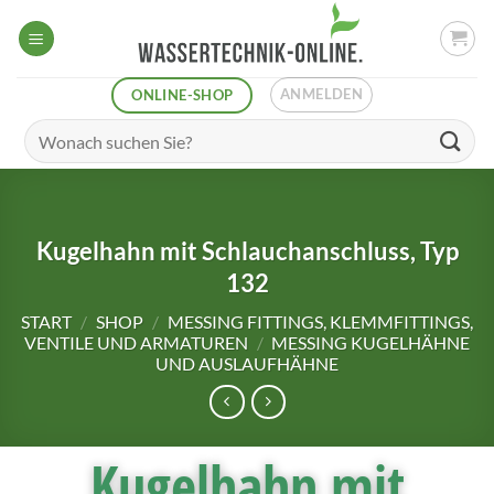
ANMELDEN
ONLINE-SHOP
Kugelhahn mit Schlauchanschluss, Typ
132
START
/
SHOP
/
MESSING FITTINGS, KLEMMFITTINGS,
VENTILE UND ARMATUREN
/
MESSING KUGELHÄHNE
UND AUSLAUFHÄHNE
Kugelhahn mit