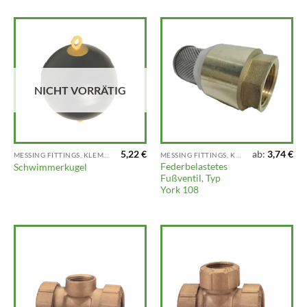
NICHT VORRÄTIG
5,22
€
ab:
3,74
€
MESSING FITTINGS, KLEMMFITTINGS, VENTILE UND ARMATUREN
MESSING FITTINGS, KLEMMFITTINGS, VENTILE UND ARMATUREN
Federbelastetes
Schwimmerkugel
Fußventil, Typ
York 108