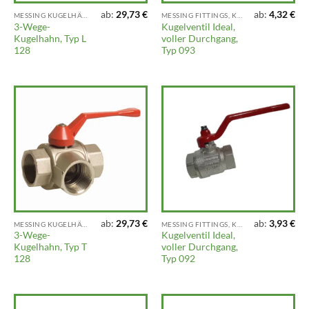
ab:
29,73
€
ab:
4,32
€
MESSING KUGELHÄHNE UND AUSLAUFHÄHNE
MESSING FITTINGS, KLEMMFITTINGS, VENTILE UND ARMATUREN
3-Wege-
Kugelventil Ideal,
Kugelhahn, Typ L
voller Durchgang,
128
Typ 093
ab:
29,73
€
ab:
3,93
€
MESSING KUGELHÄHNE UND AUSLAUFHÄHNE
MESSING FITTINGS, KLEMMFITTINGS, VENTILE UND ARMATUREN
3-Wege-
Kugelventil Ideal,
Kugelhahn, Typ T
voller Durchgang,
128
Typ 092