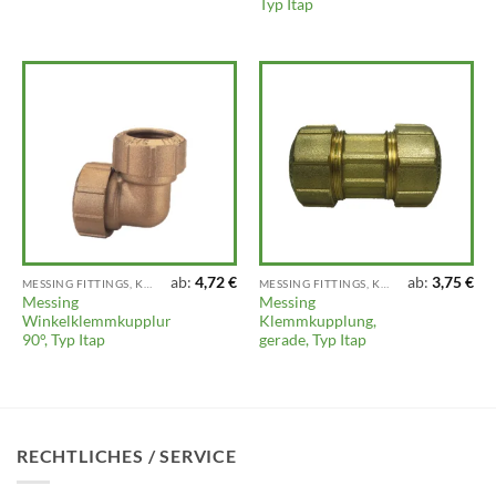
Typ Itap
ab:
4,72
€
ab:
3,75
€
MESSING FITTINGS, KLEMMFITTINGS, VENTILE UND ARMATUREN
MESSING FITTINGS, KLEMMFITTINGS, VENTILE UND ARMATUREN
Messing
Messing
Winkelklemmkupplung
Klemmkupplung,
90°, Typ Itap
gerade, Typ Itap
RECHTLICHES / SERVICE