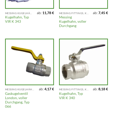
ab:
11,78
€
ab:
7,45
€
MESSING KUGELHÄHNE UND AUSLAUFHÄHNE
MESSING FITTINGS, KLEMMFITTINGS, VENTILE UND ARMATUREN
Kugelhahn, Typ
Messing
VIR K 343
Kugelhahn, voller
Durchgang
ab:
4,17
€
ab:
8,18
€
MESSING KUGELHÄHNE UND AUSLAUFHÄHNE
MESSING FITTINGS, KLEMMFITTINGS, VENTILE UND ARMATUREN
Gaskugelventil
Kugelhahn, Typ
London, voller
VIR K 340
Durchgang, Typ
066