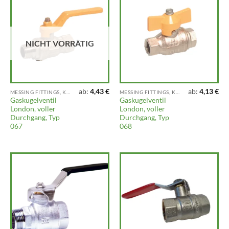
NICHT VORRÄTIG
ab:
4,43
€
ab:
4,13
€
MESSING FITTINGS, KLEMMFITTINGS, VENTILE UND ARMATUREN
MESSING FITTINGS, KLEMMFITTINGS, VENTILE UND ARMATUREN
Gaskugelventil
Gaskugelventil
London, voller
London, voller
Durchgang, Typ
Durchgang, Typ
067
068