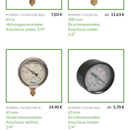
7,03
€
ab:
11,63
€
PUMPEN, FILTER UND REGNER
PUMPEN, FILTER UND REGNER
63 m
100 mm
Heizungsmanometer,
Druckmanometer,
Anschluss unten, 1/4″
Anschluss unten,
1/2″
14,90
€
ab:
5,70
€
PUMPEN, FILTER UND REGNER
PUMPEN, FILTER UND REGNER
63 mm
63 mm
Glyzerinmanometer,
Druckmanometer,
Anschluss seitlich,
Anschluss hinten,
1/4″
1/4″