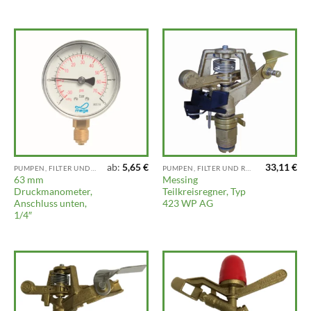
ab:
5,65
€
33,11
€
PUMPEN, FILTER UND REGNER
PUMPEN, FILTER UND REGNER
63 mm
Messing
Druckmanometer,
Teilkreisregner, Typ
Anschluss unten,
423 WP AG
1/4″