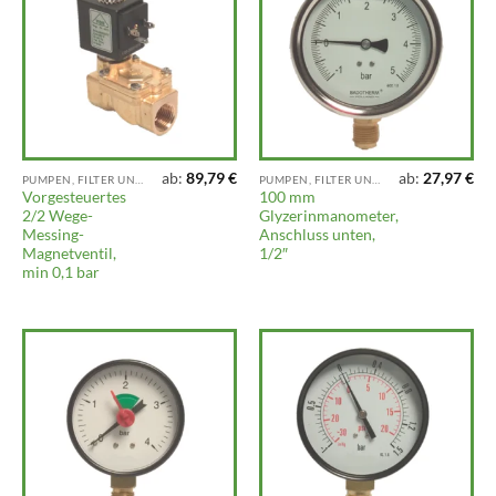
ab:
89,79
€
ab:
27,97
€
PUMPEN, FILTER UND REGNER
PUMPEN, FILTER UND REGNER
Vorgesteuertes
100 mm
2/2 Wege-
Glyzerinmanometer,
Messing-
Anschluss unten,
Magnetventil,
1/2″
min 0,1 bar