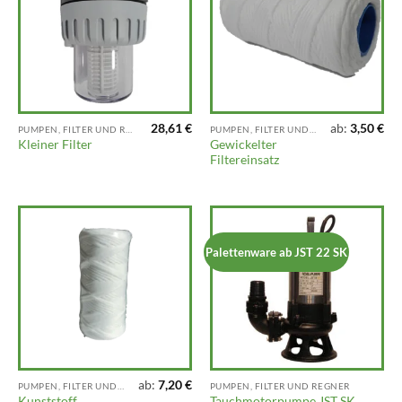
28,61
€
ab:
3,50
€
PUMPEN, FILTER UND REGNER
PUMPEN, FILTER UND REGNER
Gewickelter
Kleiner Filter
Filtereinsatz
Palettenware ab JST 22 SK
ab:
7,20
€
PUMPEN, FILTER UND REGNER
PUMPEN, FILTER UND REGNER
Kunststoff
Tauchmotorpumpe JST SK