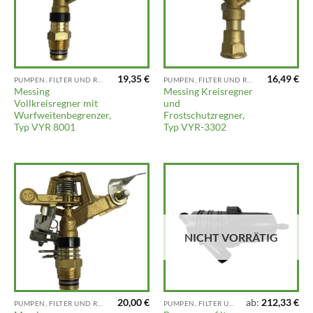
19,35
€
16,49
€
PUMPEN, FILTER UND REGNER
PUMPEN, FILTER UND REGNER
Messing
Messing Kreisregner
Vollkreisregner mit
und
Wurfweitenbegrenzer,
Frostschutzregner,
Typ VYR 8001
Typ VYR-3302
NICHT VORRÄTIG
20,00
€
ab:
212,33
€
PUMPEN, FILTER UND REGNER
PUMPEN, FILTER UND REGNER