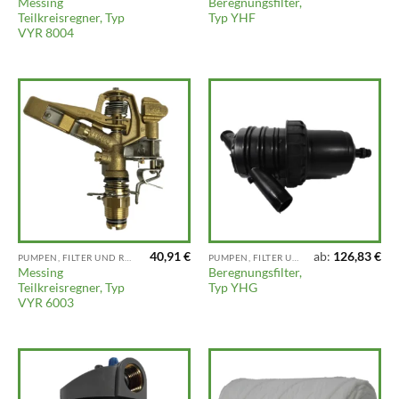
Messing
Beregnungsfilter,
Teilkreisregner, Typ
Typ YHF
VYR 8004
40,91
€
ab:
126,83
€
PUMPEN, FILTER UND REGNER
PUMPEN, FILTER UND REGNER
Messing
Beregnungsfilter,
Teilkreisregner, Typ
Typ YHG
VYR 6003