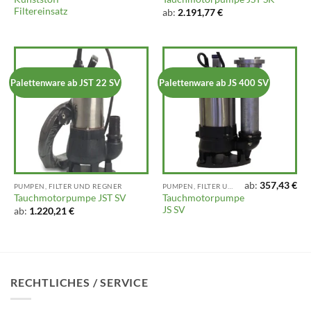
Filtereinsatz
ab:
2.191,77
€
Palettenware ab JST 22 SV
Palettenware ab JS 400 SV
ab:
357,43
€
PUMPEN, FILTER UND REGNER
PUMPEN, FILTER UND REGNER
Tauchmotorpumpe
Tauchmotorpumpe JST SV
JS SV
ab:
1.220,21
€
RECHTLICHES / SERVICE