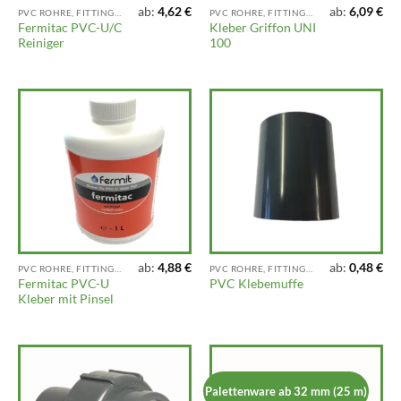
ab:
4,62
€
ab:
6,09
€
PVC ROHRE, FITTINGS UND ARMATUREN
PVC ROHRE, FITTINGS UND ARMATUREN
Fermitac PVC-U/C
Kleber Griffon UNI
Reiniger
100
ab:
4,88
€
ab:
0,48
€
PVC ROHRE, FITTINGS UND ARMATUREN
PVC ROHRE, FITTINGS UND ARMATUREN
Fermitac PVC-U
PVC Klebemuffe
Kleber mit Pinsel
Palettenware ab 32 mm (25 m)