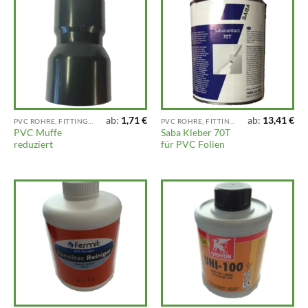
ab:
1,71
€
ab:
13,41
€
PVC ROHRE, FITTINGS UND ARMATUREN
PVC ROHRE, FITTINGS UND ARMATUREN
PVC Muffe
Saba Kleber 70T
reduziert
für PVC Folien