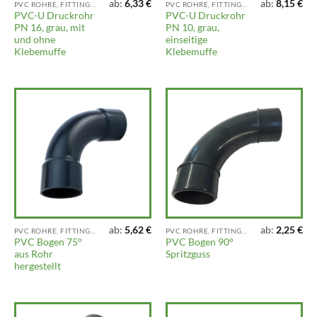
ab:
6,33
€
ab:
8,15
€
PVC ROHRE, FITTINGS UND ARMATUREN
PVC ROHRE, FITTINGS UND ARMATUREN
PVC-U Druckrohr
PVC-U Druckrohr
PN 16, grau, mit
PN 10, grau,
und ohne
einseitige
Klebemuffe
Klebemuffe
ab:
5,62
€
ab:
2,25
€
PVC ROHRE, FITTINGS UND ARMATUREN
PVC ROHRE, FITTINGS UND ARMATUREN
PVC Bogen 75°
PVC Bogen 90°
aus Rohr
Spritzguss
hergestellt