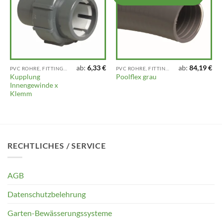
ab:
6,33
€
ab:
84,19
€
PVC ROHRE, FITTINGS UND ARMATUREN
PVC ROHRE, FITTINGS UND ARMATUREN
Kupplung
Poolflex grau
Innengewinde x
Klemm
RECHTLICHES / SERVICE
AGB
Datenschutzbelehrung
Garten-Bewässerungssysteme