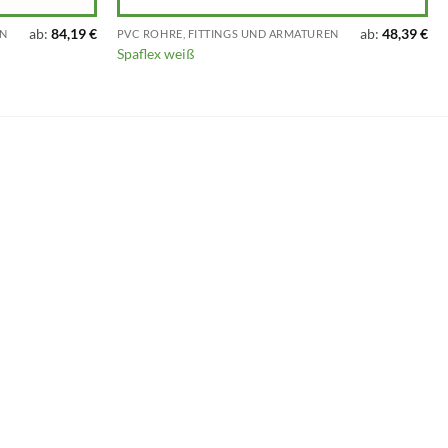
ab:
84,19
€
ab:
48,39
€
EN
PVC ROHRE, FITTINGS UND ARMATUREN
Spaflex weiß