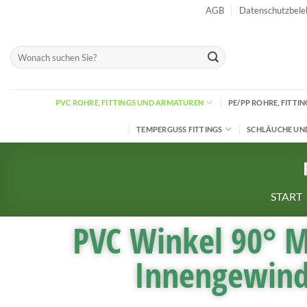
AGB
Datenschutzbele
PVC ROHRE, FITTINGS UND ARMATUREN
PE/PP ROHRE, FITT
TEMPERGUSS FITTINGS
SCHLÄUCHE UN
START
PVC Winkel 90° M
Innengewin