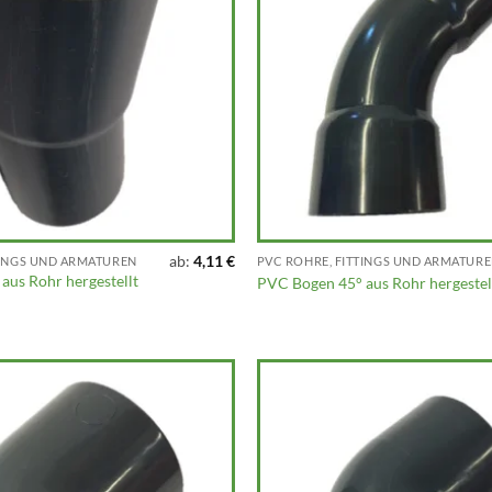
ab:
4,11
€
TINGS UND ARMATUREN
PVC ROHRE, FITTINGS UND ARMATUR
aus Rohr hergestellt
PVC Bogen 45° aus Rohr hergestel