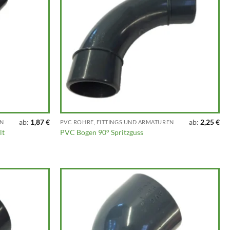
ab:
1,87
€
ab:
2,25
€
EN
PVC ROHRE, FITTINGS UND ARMATUREN
lt
PVC Bogen 90° Spritzguss