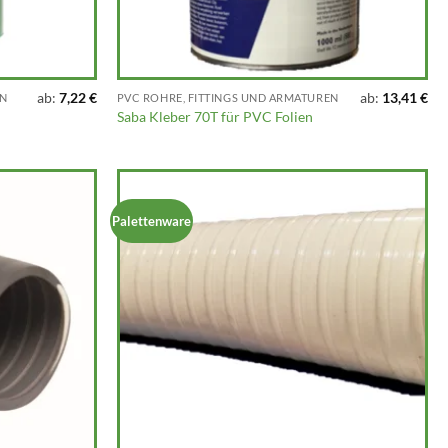
ab:
7,22
€
ab:
13,41
€
EN
PVC ROHRE, FITTINGS UND ARMATUREN
Saba Kleber 70T für PVC Folien
Palettenware