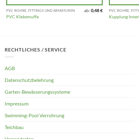
ab:
0,48
€
PVC ROHRE, FITTINGS UND ARMATUREN
PVC ROHRE, FIT
PVC Klebemuffe
Kupplung Inne
RECHTLICHES / SERVICE
AGB
Datenschutzbelehrung
Garten-Bewässerungssysteme
Impressum
Swimming-Pool Verrohrung
Teichbau
Versandarten