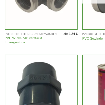
ab:
1,24
€
PVC ROHRE, FITTINGS UND ARMATUREN
PVC ROHRE, FIT
PVC Winkel 90° verstärkt
PVC Gewindemu
Innengewinde