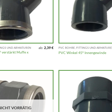
ab:
2,39
€
TINGS UND ARMATUREN
PVC ROHRE, FITTINGS UND ARMATUR
 verstärkt Muffe x
PVC Winkel 45° Innengewinde
NICHT VORRÄTIG