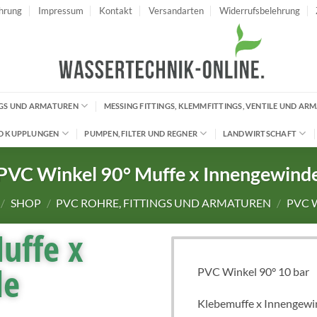
hrung
Impressum
Kontakt
Versandarten
Widerrufsbelehrung
INGS UND ARMATUREN
MESSING FITTINGS, KLEMMFITTINGS, VENTILE UND AR
D KUPPLUNGEN
PUMPEN, FILTER UND REGNER
LANDWIRTSCHAFT
PVC Winkel 90° Muffe x Innengewind
/
SHOP
/
PVC ROHRE, FITTINGS UND ARMATUREN
/
PVC 
uffe x
de
PVC Winkel 90° 10 bar
Klebemuffe x Innengewi