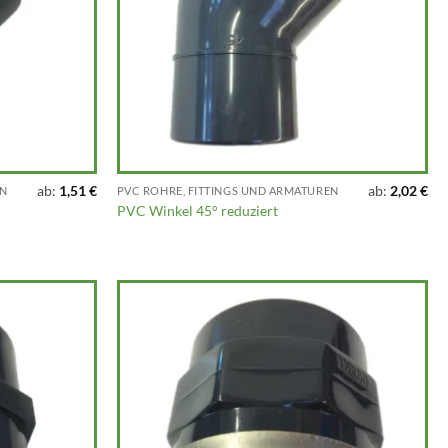
ab:
1,51
€
ab:
2,02
€
EN
PVC ROHRE, FITTINGS UND ARMATUREN
PVC Winkel 45° reduziert