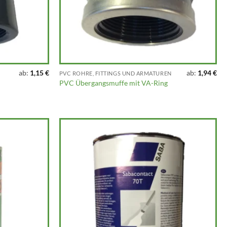
ab:
1,15
€
ab:
1,94
€
PVC ROHRE, FITTINGS UND ARMATUREN
PVC Übergangsmuffe mit VA-Ring