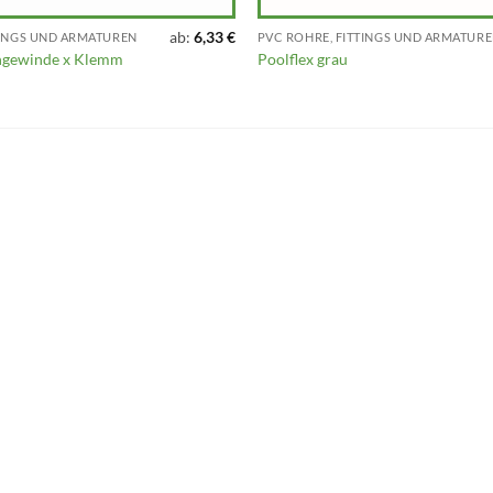
ab:
6,33
€
TINGS UND ARMATUREN
PVC ROHRE, FITTINGS UND ARMATUR
ngewinde x Klemm
Poolflex grau