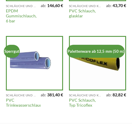
ab:
146,60
€
ab:
43,70
€
SCHLÄUCHE UND KUPPLUNGEN
SCHLÄUCHE UND KUPPLUNGEN
EPDM
PVC Schlauch,
Gummischlauch,
glasklar
6 bar
Sperrgut
Palettenware ab 12,5 mm (50 m)
ab:
381,40
€
ab:
82,82
€
SCHLÄUCHE UND KUPPLUNGEN
SCHLÄUCHE UND KUPPLUNGEN
PVC
PVC Schlauch,
Trinkwasserschlauch
Typ Tricoflex