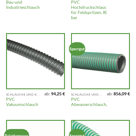
Bau-und
PVC
Industrieschlauch
Hochdruckschlauch
für Feldspritzen, 80
bar
Sperrgut
ab:
94,25
€
ab:
856,09
€
SCHLÄUCHE UND KUPPLUNGEN
SCHLÄUCHE UND KUPPLUNGEN
PVC
PVC
Vakuumschlauch
Abwasserschlauch,
Palettenware
Sperrgut