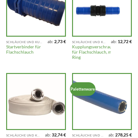
ab:
2,73
€
ab:
12,72
€
SCHLÄUCHE UND KUPPLUNGEN
SCHLÄUCHE UND KUPPLUNGEN
Startverbinder für
Kupplungsverschraubung
Flachschlauch
für Flachschlauch, mit O-
Ring
Palettenware
ab:
32,74
€
ab:
278,25
€
SCHLÄUCHE UND KUPPLUNGEN
SCHLÄUCHE UND KUPPLUNGEN