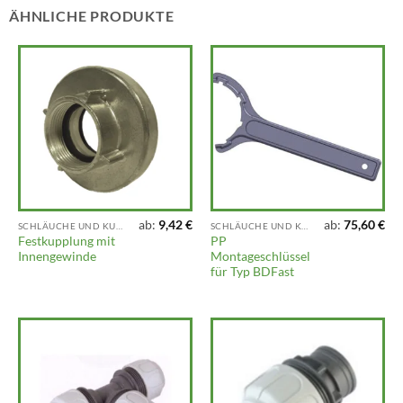
ÄHNLICHE PRODUKTE
ab:
9,42
€
ab:
75,60
€
SCHLÄUCHE UND KUPPLUNGEN
SCHLÄUCHE UND KUPPLUNGEN
Festkupplung mit
PP
Innengewinde
Montageschlüssel
für Typ BDFast