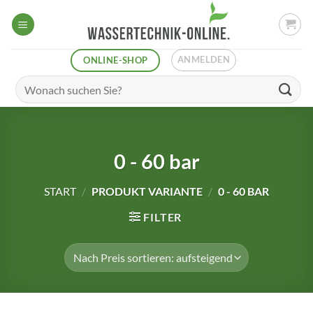
Zum
Inhalt
springen
ANMELDEN
ONLINE-SHOP
Suchen
nach:
0 - 60 bar
START
/
PRODUKT VARIANTE
/
0 - 60 BAR
FILTER