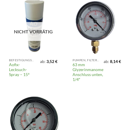
NICHT VORRÄTIG
BEFESTIGUNGSMATERIAL UND DICHTUNGEN
PUMPEN, FILTER UND REGNER
ab:
3,52
€
ab:
8,14
€
Aofix-
63 mm
Lecksuch-
Glyzerinmanometer,
Spray – 15°
Anschluss unten,
1/4″