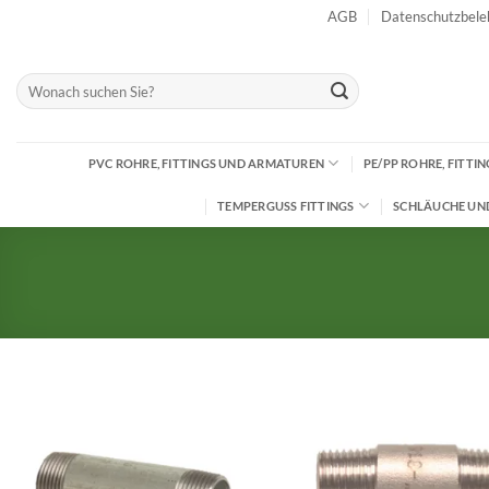
Zum
AGB
Datenschutzbele
Inhalt
springen
Suchen
nach:
PVC ROHRE, FITTINGS UND ARMATUREN
PE/PP ROHRE, FITT
TEMPERGUSS FITTINGS
SCHLÄUCHE UN