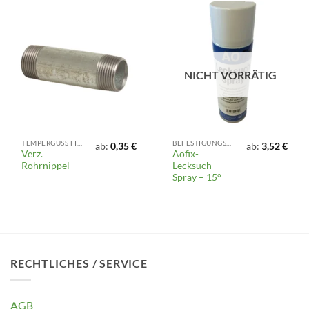
NICHT VORRÄTIG
TEMPERGUSS FITTINGS
BEFESTIGUNGSMATERIAL UND DICHTUNGEN
ab:
0,35
€
ab:
3,52
€
Verz.
Aofix-
Rohrnippel
Lecksuch-
Spray – 15°
RECHTLICHES / SERVICE
AGB