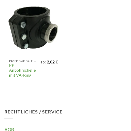
PE/PP ROHRE, FITTINGS UND ARMATUREN
ab:
2,02
€
PP
Anbohrschelle
mit VA-Ring
RECHTLICHES / SERVICE
AGB