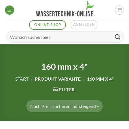
Zum
Inhalt
springen
ANMELDEN
ONLINE-SHOP
Suchen
nach:
160 mm x 4"
START
/
PRODUKT VARIANTE
/
160 MM X 4"
FILTER