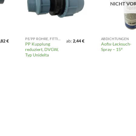
NICHT VO
PE/PP ROHRE, FITTINGS UND ARMATUREN
ABDICHTUNGEN
,82
€
ab:
2,44
€
PP Kupplung
Aofix-Lecksuch-
reduziert, DVGW,
Spray – 15°
Typ Unidelta