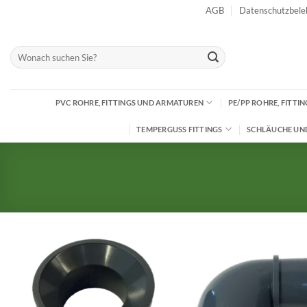
Zum
AGB
Datenschutzbele
Inhalt
springen
Suchen
nach:
PVC ROHRE, FITTINGS UND ARMATUREN
PE/PP ROHRE, FITT
TEMPERGUSS FITTINGS
SCHLÄUCHE UN