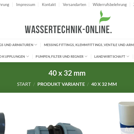
hrung
Impressum
Kontakt
Versandarten
Widerrufsbelehrung
INGS UND ARMATUREN
MESSING FITTINGS, KLEMMFITTINGS, VENTILE UND AR
D KUPPLUNGEN
PUMPEN, FILTER UND REGNER
LANDWIRTSCHAFT
40 x 32 mm
START
/
PRODUKT VARIANTE
/
40 X 32 MM