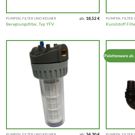
ab:
18,52
€
PUMPEN, FILTER UND REGNER
PUMPEN, FILTER
Beregnungsfilter, Typ YFV
Kunststoff Filt
Palettenware ab 
ab:
34,30
€
PUMPEN, FILTER UND REGNER
PUMPEN, FILTER