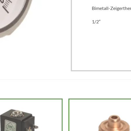
Bimetall-Zeigerthe
1/2″