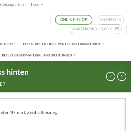
Zahlungsarten
Tipps
ANMELDEN
ONLINE-SHOP
WARENKORB /
0,00
€
MATUREN
EDELSTAHL FITTINGS, VENTILE UND ARMATUREN
BEFESTIGUNGSMATERIAL UND DICHTUNGEN
s hinten
ER
ter,40 mm f. Zentralheizung