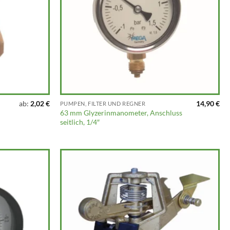
ab:
2,02
€
14,90
€
PUMPEN, FILTER UND REGNER
63 mm Glyzerinmanometer, Anschluss
seitlich, 1/4″