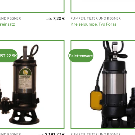
ab:
7,20
€
 UND REGNER
PUMPEN, FILTER UND REGNER
ereinsatz
Kreiselpumpe, Typ Foras
JST 22 SK
Palettenware
ab:
2.191,77
€
 UND REGNER
PUMPEN, FILTER UND REGNER