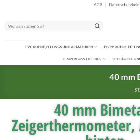
AGB
Datenschutzbele
PVC ROHRE, FITTINGS UND ARMATUREN
PE/PP ROHRE, FITT
TEMPERGUSS FITTINGS
SCHLÄUCHE UN
40 mm B
S
40 mm Bimeta
Zeigerthermometer, 