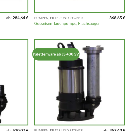
ab:
284,64
€
368,65
€
PUMPEN, FILTER UND REGNER
Gusseisen Tauchpumpe, Flachsauger
Palettenware ab JS 400 SV
ab:
510,07
€
ab:
357,43
€
PUMPEN, FILTER UND REGNER