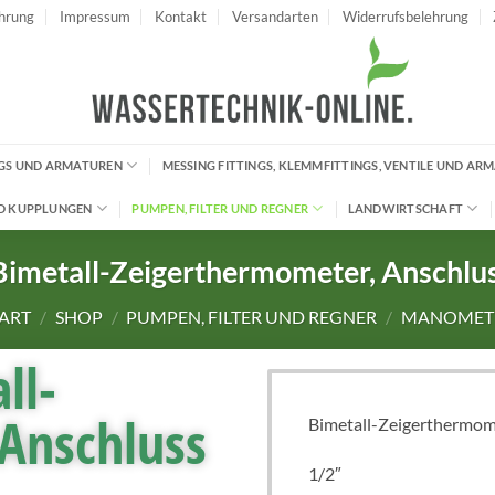
hrung
Impressum
Kontakt
Versandarten
Widerrufsbelehrung
INGS UND ARMATUREN
MESSING FITTINGS, KLEMMFITTINGS, VENTILE UND AR
D KUPPLUNGEN
PUMPEN, FILTER UND REGNER
LANDWIRTSCHAFT
imetall-Zeigerthermometer, Anschlus
TART
/
SHOP
/
PUMPEN, FILTER UND REGNER
/
MANOMET
ll-
Anschluss
Bimetall-Zeigerthermome
1/2″