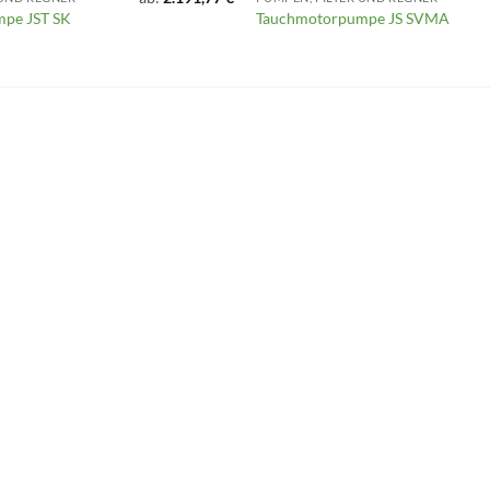
pe JST SK
Tauchmotorpumpe JS SVMA