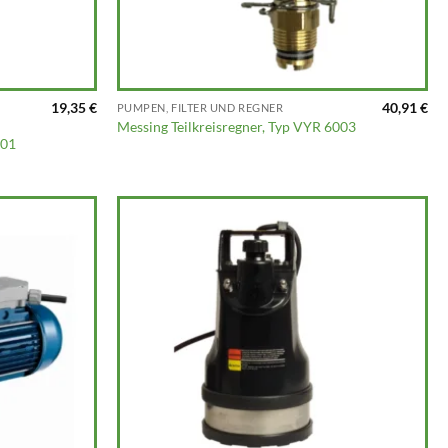
19,35
€
40,91
€
PUMPEN, FILTER UND REGNER
Messing Teilkreisregner, Typ VYR 6003
001