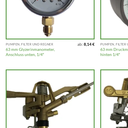
ab:
8,14
€
PUMPEN, FILTER UND REGNER
PUMPEN, FILTER
63 mm Glyzerinmanometer,
63 mm Druckma
Anschluss unten, 1/4″
hinten 1/4″