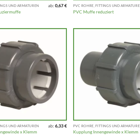
ab:
0,67
€
TINGS UND ARMATUREN
PVC ROHRE, FITTINGS UND ARMATUR
uziermuffe
PVC Muffe reduziert
ab:
6,33
€
TINGS UND ARMATUREN
PVC ROHRE, FITTINGS UND ARMATUR
ngewinde x Klemm
Kupplung Innengewinde x Klemm