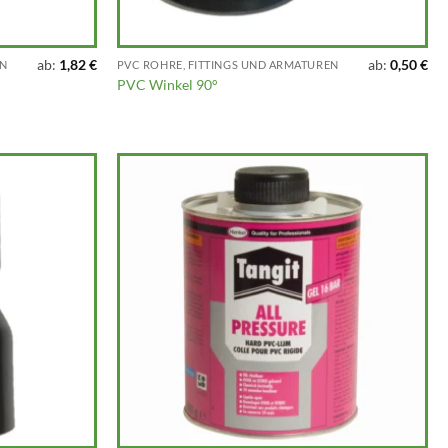
ab:
1,82
€
ab:
0,50
€
EN
PVC ROHRE, FITTINGS UND ARMATUREN
PVC Winkel 90°