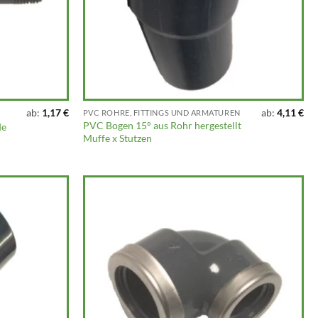
ab:
1,17
€
ab:
4,11
€
PVC ROHRE, FITTINGS UND ARMATUREN
PVC Bogen 15° aus Rohr hergestellt
de
Muffe x Stutzen