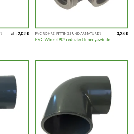
ab:
2,02
€
3,28
€
EN
PVC ROHRE, FITTINGS UND ARMATUREN
PVC Winkel 90° reduziert Innengewinde