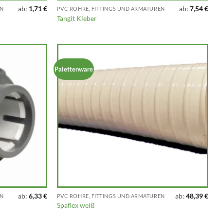
ab:
1,71
€
ab:
7,54
€
EN
PVC ROHRE, FITTINGS UND ARMATUREN
Tangit Kleber
Palettenware
ab:
6,33
€
ab:
48,39
€
EN
PVC ROHRE, FITTINGS UND ARMATUREN
Spaflex weiß