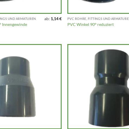
ab:
1,14
€
TINGS UND ARMATUREN
PVC ROHRE, FITTINGS UND ARMATUR
° Innengewinde
PVC Winkel 90° reduziert