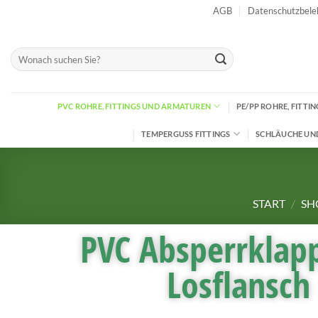
AGB
Datenschutzbele
PVC ROHRE, FITTINGS UND ARMATUREN
PE/PP ROHRE, FITT
TEMPERGUSS FITTINGS
SCHLÄUCHE UN
START
/
SH
PVC Absperrklap
Losflansch