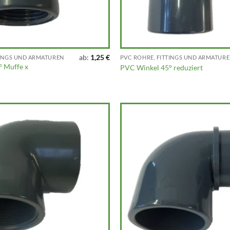
ab:
1,25
€
TINGS UND ARMATUREN
PVC ROHRE, FITTINGS UND ARMATUR
 Muffe x
PVC Winkel 45° reduziert