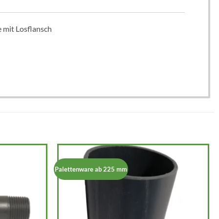
 mit Losflansch
Palettenware ab 225 mm