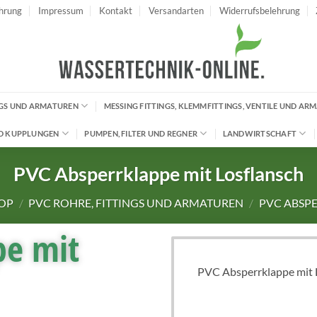
hrung
Impressum
Kontakt
Versandarten
Widerrufsbelehrung
INGS UND ARMATUREN
MESSING FITTINGS, KLEMMFITTINGS, VENTILE UND AR
D KUPPLUNGEN
PUMPEN, FILTER UND REGNER
LANDWIRTSCHAFT
PVC Absperrklappe mit Losflansch
OP
/
PVC ROHRE, FITTINGS UND ARMATUREN
/
PVC ABSP
pe mit
PVC Absperrklappe mit 