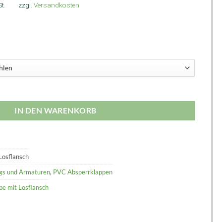
t.
zzgl.
Versandkosten
IN DEN WARENKORB
Losflansch
ngs und Armaturen
,
PVC Absperrklappen
e mit Losflansch