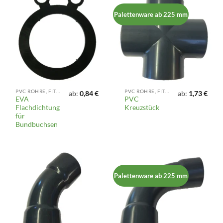
Palettenware ab 225 mm
PVC ROHRE, FITTINGS UND ARMATUREN
PVC ROHRE, FITTINGS UND ARMATUREN
ab:
0,84
€
ab:
1,73
€
EVA
PVC
Flachdichtung
Kreuzstück
für
Bundbuchsen
Palettenware ab 225 mm