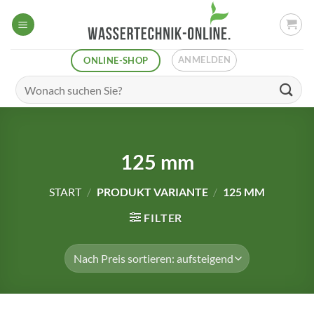
Zum
Inhalt
springen
ANMELDEN
ONLINE-SHOP
Suchen
nach:
125 mm
START
/
PRODUKT VARIANTE
/
125 MM
FILTER