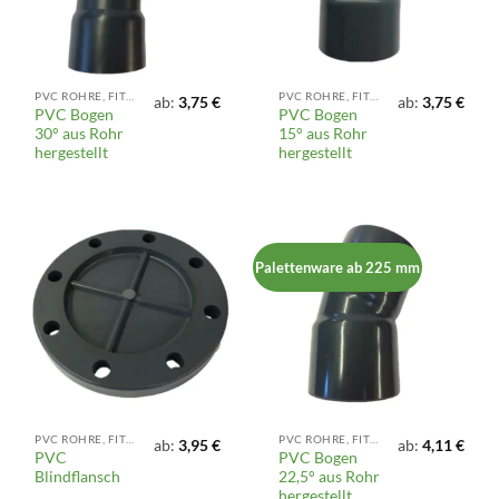
PVC ROHRE, FITTINGS UND ARMATUREN
PVC ROHRE, FITTINGS UND ARMATUREN
ab:
3,75
€
ab:
3,75
€
PVC Bogen
PVC Bogen
30° aus Rohr
15° aus Rohr
hergestellt
hergestellt
Palettenware ab 225 mm
PVC ROHRE, FITTINGS UND ARMATUREN
PVC ROHRE, FITTINGS UND ARMATUREN
ab:
3,95
€
ab:
4,11
€
PVC
PVC Bogen
Blindflansch
22,5° aus Rohr
hergestellt