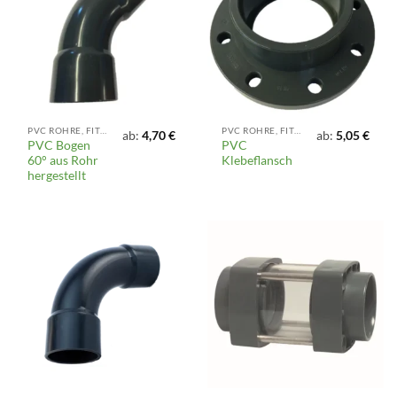
PVC ROHRE, FITTINGS UND ARMATUREN
PVC ROHRE, FITTINGS UND ARMATUREN
ab:
4,70
€
ab:
5,05
€
PVC Bogen
PVC
60° aus Rohr
Klebeflansch
hergestellt